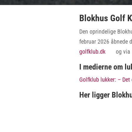
Blokhus Golf K
Den oprindelige Blokh
februar 2026 åbnede 
golfklub.dk
og via
I medierne om lu
Golfklub lukker: – Det
Her ligger Blokh