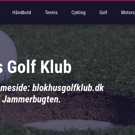
Håndbold
Tennis
Cykling
Golf
Motors
 Golf Klub
mmeside: blokhusgolfklub.dk
d Jammerbugten.