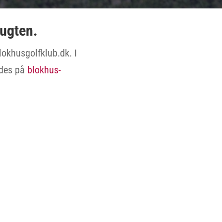
bugten.
okhusgolfklub.dk. I
ndes på
blokhus-