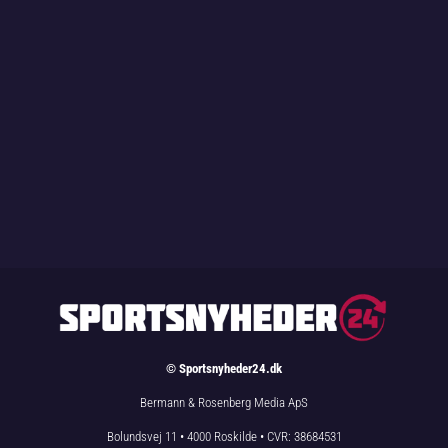
Dear Football var en dansk nonprofitorganisation,
men den lukkede i 2024. Dear...
© Sportsnyheder24.dk
Bermann & Rosenberg Media ApS
Bolundsvej 11 • 4000 Roskilde • CVR: 38684531