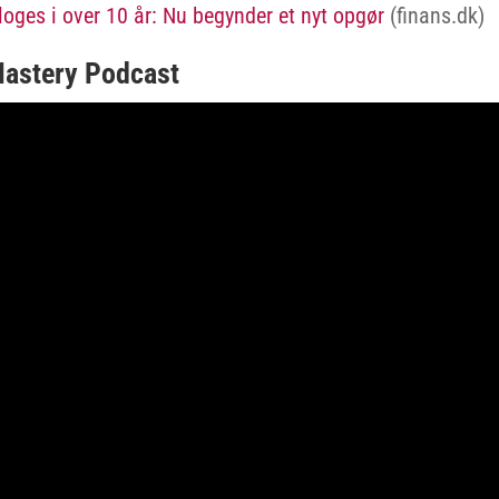
oges i over 10 år: Nu begynder et nyt opgør
(finans.dk)
Mastery Podcast