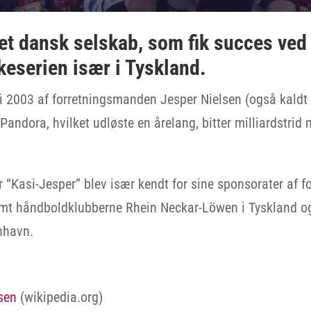
et dansk selskab, som fik succes ved 
eserien især i Tyskland.
 i 2003 af forretningsmanden Jesper Nielsen (også kaldt
 Pandora, hvilket udløste en årelang, bitter milliardstrid
 “Kasi-Jesper” blev især kendt for sine sponsorater af 
amt håndboldklubberne Rhein Neckar-Löwen i Tyskland o
nhavn.
sen
(wikipedia.org)