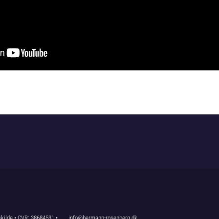
kilde • CVR: 38684531 •
info@bermann-rosenberg.dk