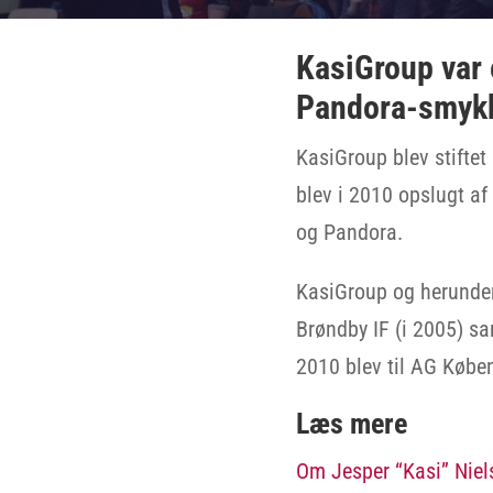
KasiGroup var 
Pandora-smykk
KasiGroup blev stiftet
blev i 2010 opslugt af
og Pandora.
KasiGroup og herunder
Brøndby IF (i 2005) s
2010 blev til AG Købe
Læs mere
Om Jesper “Kasi” Niel