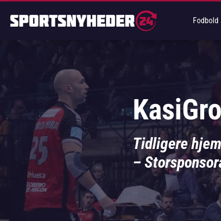
Fodbold
KasiGr
Tidligere hje
– Storsponsor