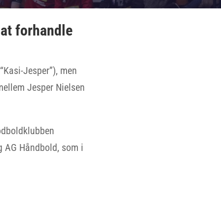
at forhandle
 “Kasi-Jesper”), men
 mellem Jesper Nielsen
fodboldklubben
g AG Håndbold, som i